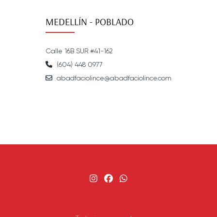
MEDELLÍN - POBLADO
Calle 16B SUR #41-162
(604) 448 0977
abadfaciolince@abadfaciolince.com