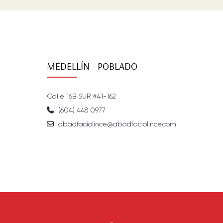
MEDELLÍN - POBLADO
Calle 16B SUR #41-162
(604) 448 0977
abadfaciolince@abadfaciolince.com