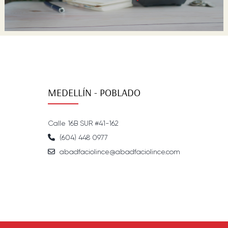
MEDELLÍN - POBLADO
Calle 16B SUR #41-162
(604) 448 0977
abadfaciolince@abadfaciolince.com