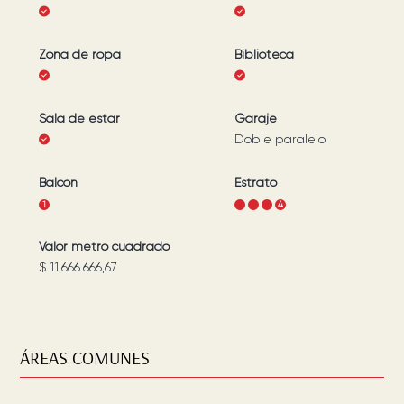
Zona de ropa
Biblioteca
Sala de estar
Garaje
Doble paralelo
Balcón
Estrato
1
1
2
3
4
Valor metro cuadrado
$ 11.666.666,67
ÁREAS COMUNES