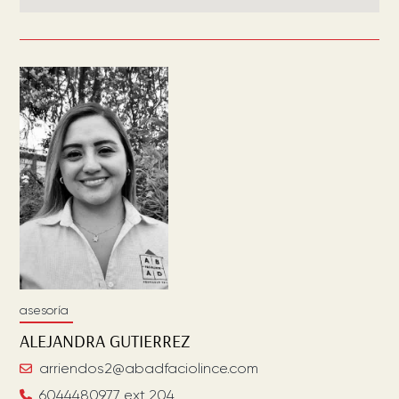
asesoría
ALEJANDRA
GUTIERREZ
arriendos2@abadfaciolince.com
6044480977 ext 204