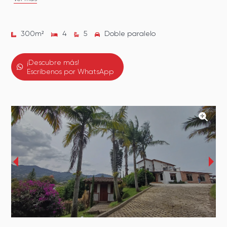
300
m²
4
5
Doble paralelo
¡Descubre más!
Escríbenos por WhatsApp
‹
›