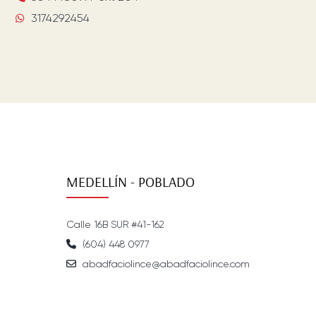
3174292454
MEDELLÍN - POBLADO
Calle 16B SUR #41-162
(604) 448 0977
abadfaciolince@abadfaciolince.com