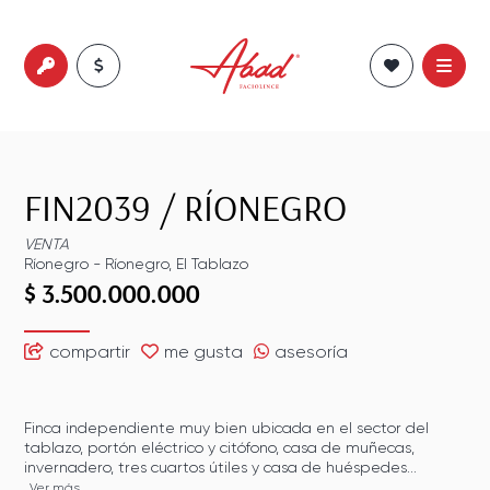
FIN2039
/
RÍONEGRO
VENTA
Ríonegro
-
Ríonegro
,
El Tablazo
$ 3.500.000.000
compartir
me gusta
asesoría
Finca independiente muy bien ubicada en el sector del
tablazo, portón eléctrico y citófono, casa de muñecas,
invernadero, tres cuartos útiles y casa de huéspedes...
Ver más