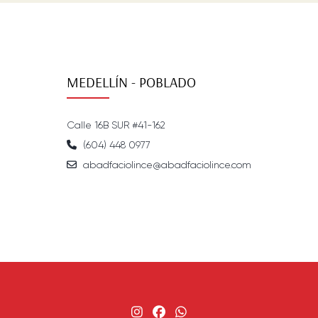
MEDELLÍN - POBLADO
Calle 16B SUR #41-162
(604) 448 0977
abadfaciolince@abadfaciolince.com