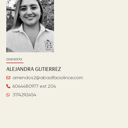
asesoría
ALEJANDRA
GUTIERREZ
arriendos2@abadfaciolince.com
6044480977 ext 204
3174292454