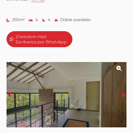
250
m²
4
4
Doble paralelo
¡Descubre más!
Escríbenos por WhatsApp
‹
›