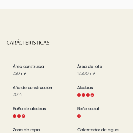
CARÁCTERISTICAS
Área construida
Área de lote
250
m²
12500
m²
Año de construcción
Alcobas
2014
1
2
3
4
Baño de alcobas
Baño social
1
2
3
1
Zona de ropa
Calentador de agua