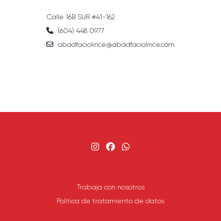
Calle 16B SUR #41-162
(604) 448 0977
abadfaciolince@abadfaciolince.com
Trabaja con nosotros
Política de tratamiento de datos