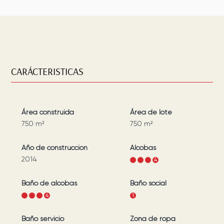
CARÁCTERISTICAS
Área construida
Área de lote
750
m²
750
m²
Año de construcción
Alcobas
2014
1
2
3
4
Baño de alcobas
Baño social
1
2
3
4
1
Baño servicio
Zona de ropa