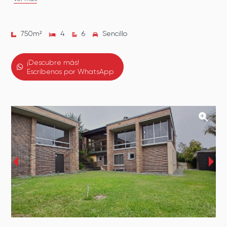
750
m²
4
6
Sencillo
¡Descubre más!
Escríbenos por WhatsApp
‹
›