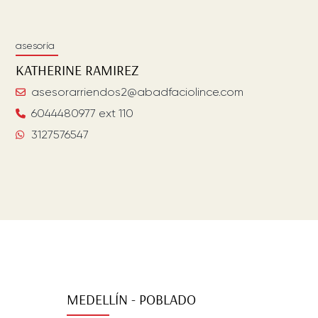
asesoría
KATHERINE
RAMIREZ
asesorarriendos2@abadfaciolince.com
6044480977 ext 110
3127576547
MEDELLÍN - POBLADO