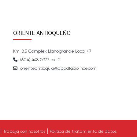
ORIENTE ANTIOQUEÑO
Km. 8.5 Complex Llanogrande Local 47
(604) 448 0977 ext 2
orienteantioquia@abadfaciolince.com
Trabaja con nosotros
Política de tratamiento de datos