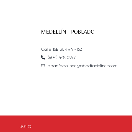
MEDELLÍN - POBLADO
Calle 16B SUR #41-162
(604) 448 0977
abadfaciolince@abadfaciolince.com
301 ©