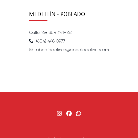
MEDELLÍN - POBLADO
Calle 16B SUR #41-162
(604) 448 0977
abadfaciolince@abadfaciolince.com