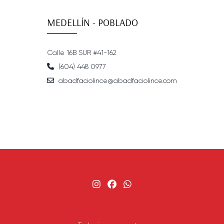
MEDELLÍN - POBLADO
Calle 16B SUR #41-162
(604) 448 0977
abadfaciolince@abadfaciolince.com