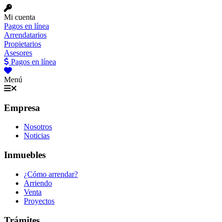
Mi cuenta
Pagos en línea
Arrendatarios
Propietarios
Asesores
Pagos en línea
Menú
Empresa
Nosotros
Noticias
Inmuebles
¿Cómo arrendar?
Arriendo
Venta
Proyectos
Trámites