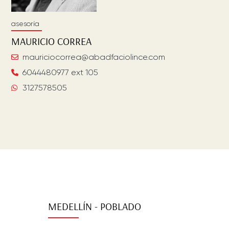
asesoría
MAURICIO
CORREA
mauriciocorrea@abadfaciolince.com
6044480977 ext 105
3127578505
MEDELLÍN - POBLADO