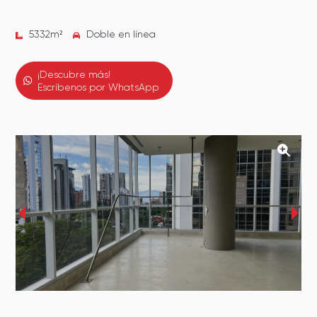
5332
m²
Doble en línea
¡Descubre más!
Escríbenos por WhatsApp
‹
›