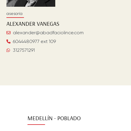
asesoría
ALEXANDER
VANEGAS
alexander@abadfaciolince.com
6044480977 ext 109
3127571291
MEDELLÍN - POBLADO