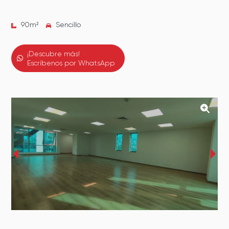
90
m²
Sencillo
¡Descubre más!
Escríbenos por WhatsApp
‹
›