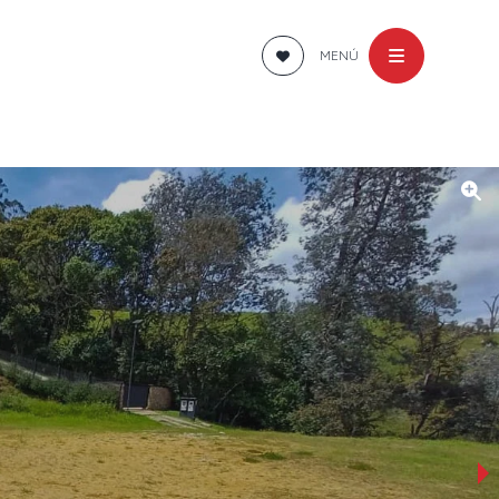
MENÚ
›