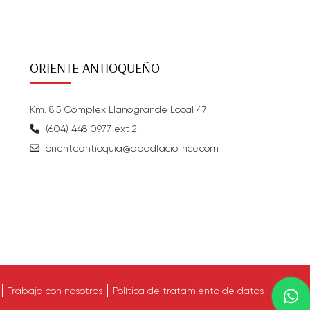
ORIENTE ANTIOQUEÑO
Km. 8.5 Complex Llanogrande Local 47
(604) 448 0977 ext 2
orienteantioquia@abadfaciolince.com
Trabaja con nosotros
Política de tratamiento de datos