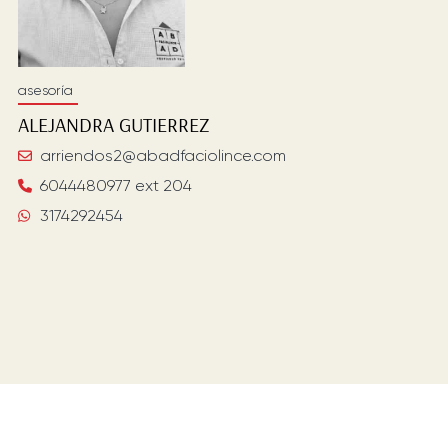
asesoría
ALEJANDRA
GUTIERREZ
arriendos2@abadfaciolince.com
6044480977 ext 204
3174292454