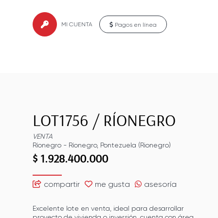
MI CUENTA
Pagos en línea
LOT1756
/
RÍONEGRO
VENTA
Ríonegro
-
Ríonegro
,
Pontezuela (Rionegro)
$ 1.928.400.000
compartir
me gusta
asesoría
Excelente lote en venta, ideal para desarrollar
proyecto de vivienda o inversión. cuenta con área