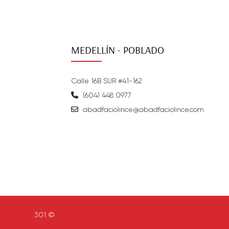
MEDELLÍN - POBLADO
Calle 16B SUR #41-162
(604) 448 0977
abadfaciolince@abadfaciolince.com
301 ©