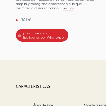
amplia y topografía aprovechable, lo que
permite un diseño funcional...
Ver más
4821
m²
¡Descubre más!
Escríbenos por WhatsApp
CARÁCTERISTICAS
Área de lote
Año de constr