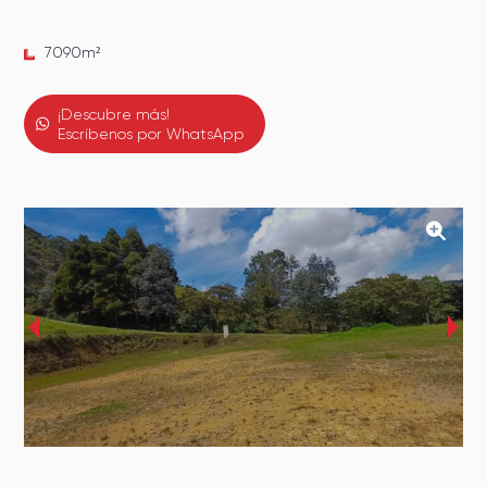
7090
m²
¡Descubre más!
Escríbenos por WhatsApp
‹
›