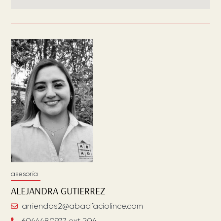
asesoría
ALEJANDRA
GUTIERREZ
arriendos2@abadfaciolince.com
6044480977 ext 204