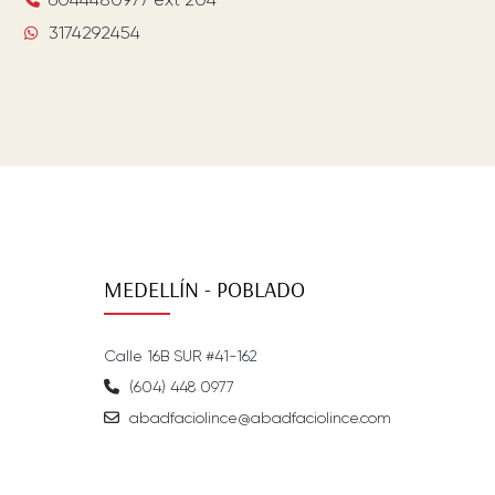
3174292454
MEDELLÍN - POBLADO
Calle 16B SUR #41-162
(604) 448 0977
abadfaciolince@abadfaciolince.com