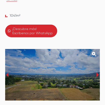
1041
m²
¡Descubre más!
Escríbenos por WhatsApp
‹
›