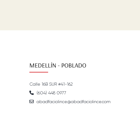
MEDELLÍN - POBLADO
Calle 16B SUR #41-162
(604) 448 0977
abadfaciolince@abadfaciolince.com