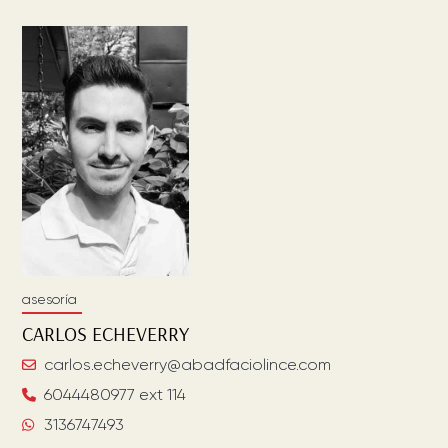
asesoría
CARLOS
ECHEVERRY
carlos.echeverry@abadfaciolince.com
6044480977 ext 114
3136747493