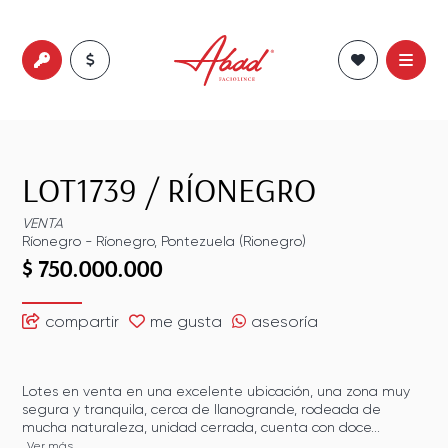
LOT1739
/
RÍONEGRO
VENTA
Ríonegro
-
Ríonegro
,
Pontezuela (Rionegro)
$ 750.000.000
compartir
me gusta
asesoría
Lotes en venta en una excelente ubicación, una zona muy
segura y tranquila, cerca de llanogrande, rodeada de
mucha naturaleza, unidad cerrada, cuenta con doce...
Ver más