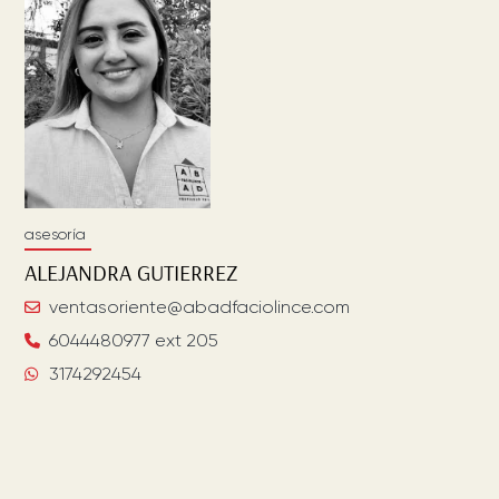
asesoría
ALEJANDRA
GUTIERREZ
ventasoriente@abadfaciolince.com
6044480977 ext 205
3174292454