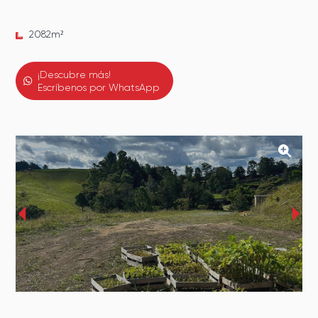
2082
m²
¡Descubre más!
Escríbenos por WhatsApp
‹
›