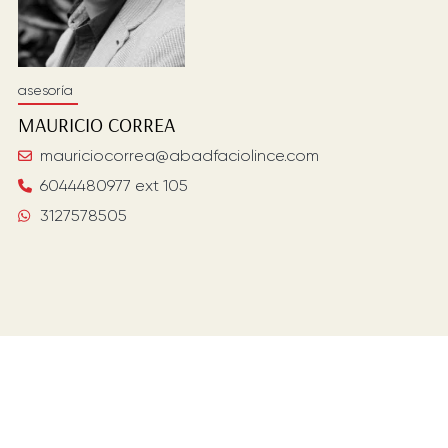
asesoría
MAURICIO
CORREA
mauriciocorrea@abadfaciolince.com
6044480977 ext 105
3127578505