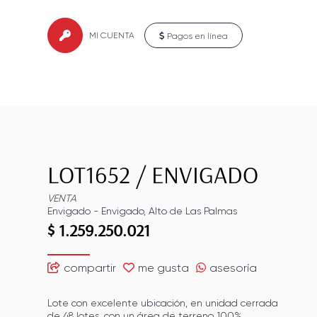
MI CUENTA
Pagos en línea
LOT1652
/
ENVIGADO
VENTA
Envigado
-
Envigado
,
Alto de Las Palmas
$ 1.259.250.021
compartir
me gusta
asesoría
Lote con excelente ubicación, en unidad cerrada
de 48 lotes, con un área de terreno 100%