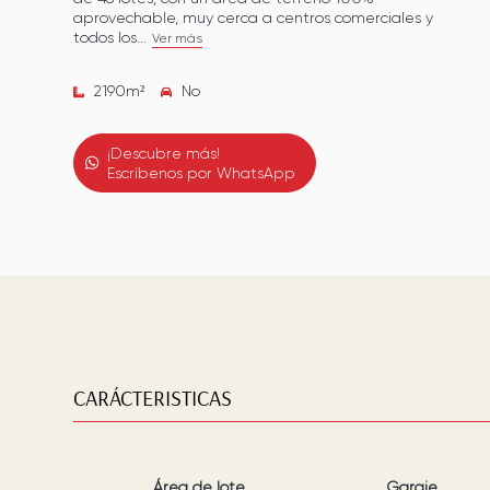
aprovechable, muy cerca a centros comerciales y
todos los...
Ver más
2190
m²
No
¡Descubre más!
Escríbenos por WhatsApp
CARÁCTERISTICAS
Área de lote
Garaje