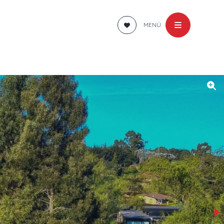
MENÚ
›