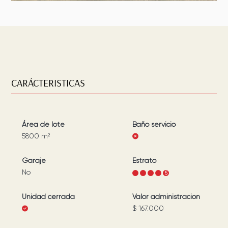
CARÁCTERISTICAS
Área de lote
Baño servicio
5800
m²
Garaje
Estrato
No
1
2
3
4
5
Unidad cerrada
Valor administración
$ 167.000