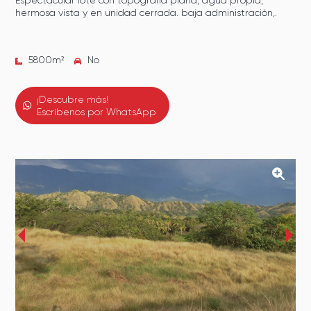
Espectacular lote con topografía plana, agua propia,
hermosa vista y en unidad cerrada. baja administración,.
5800
m²
No
¡Descubre más!
Escríbenos por WhatsApp
‹
›