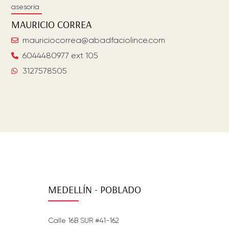
asesoría
MAURICIO
CORREA
mauriciocorrea@abadfaciolince.com
6044480977 ext 105
3127578505
MEDELLÍN - POBLADO
Calle 16B SUR #41-162