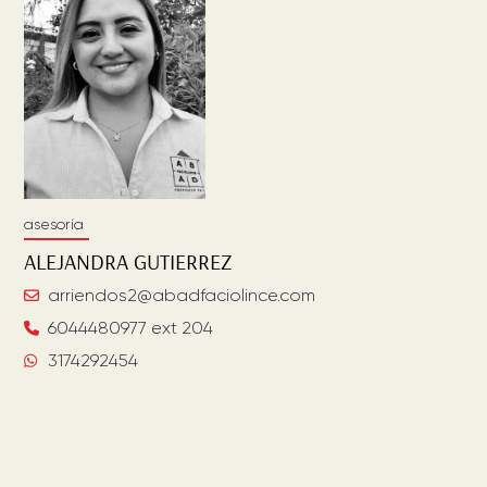
asesoría
ALEJANDRA
GUTIERREZ
arriendos2@abadfaciolince.com
6044480977 ext 204
3174292454