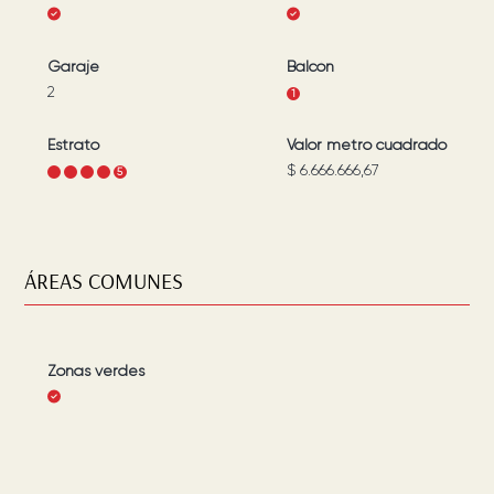
Garaje
Balcón
2
1
Estrato
Valor metro cuadrado
$ 6.666.666,67
1
2
3
4
5
ÁREAS COMUNES
Zonas verdes