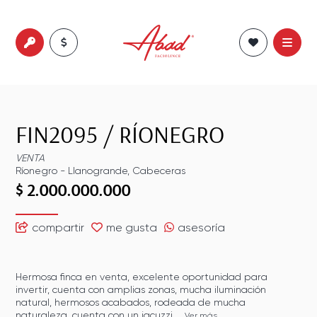
FIN2095
/
RÍONEGRO
VENTA
Ríonegro
-
Llanogrande
,
Cabeceras
$ 2.000.000.000
compartir
me gusta
asesoría
Hermosa finca en venta, excelente oportunidad para
invertir, cuenta con amplias zonas, mucha iluminación
natural, hermosos acabados, rodeada de mucha
naturaleza. cuenta con un jacuzzi,...
Ver más