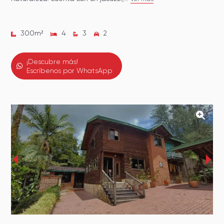
300
m²
4
3
2
¡Descubre más!
Escríbenos por WhatsApp
‹
›