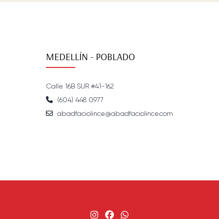
MEDELLÍN - POBLADO
Calle 16B SUR #41-162
(604) 448 0977
abadfaciolince@abadfaciolince.com