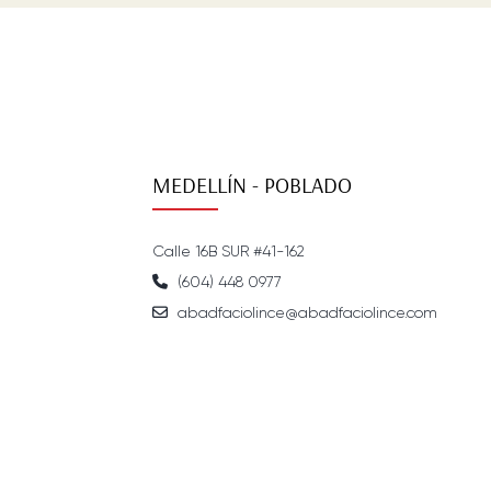
MEDELLÍN - POBLADO
Calle 16B SUR #41-162
(604) 448 0977
abadfaciolince@abadfaciolince.com