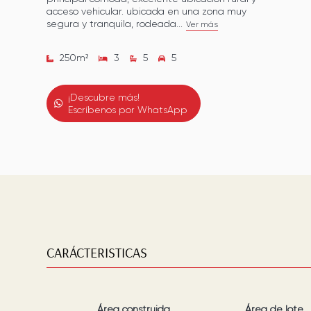
acceso vehicular. ubicada en una zona muy
segura y tranquila, rodeada...
Ver más
250
m²
3
5
5
¡Descubre más!
Escríbenos por WhatsApp
CARÁCTERISTICAS
Área construida
Área de lote