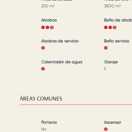
250
m²
3800
m²
Alcobas
Baño de alco
1
2
3
1
2
3
Alcobas de servicio
Baño servicio
Calentador de agua
Garaje
5
ÁREAS COMUNES
Portería
Ascensor
No