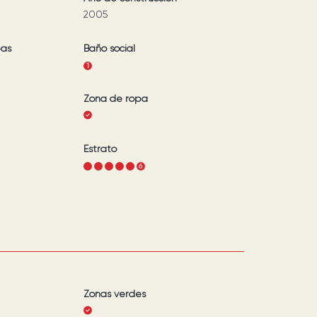
2005
bas
Baño social
1
Zona de ropa
Estrato
1
2
3
4
5
6
Zonas verdes