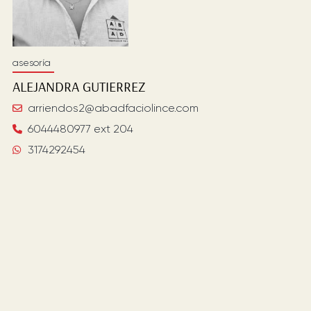
asesoría
ALEJANDRA
GUTIERREZ
arriendos2@abadfaciolince.com
6044480977 ext 204
3174292454