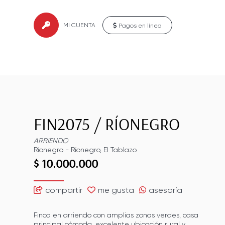
MI CUENTA
Pagos en línea
FIN2075
/
RÍONEGRO
ARRIENDO
Ríonegro
-
Ríonegro
,
El Tablazo
$ 10.000.000
compartir
me gusta
asesoría
Finca en arriendo con amplias zonas verdes, casa
principal cómoda, excelente ubicación rural y