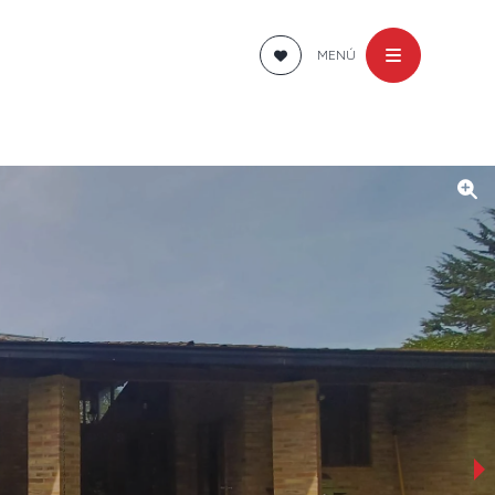
MENÚ
›