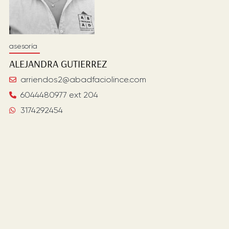
asesoría
ALEJANDRA
GUTIERREZ
arriendos2@abadfaciolince.com
6044480977 ext 204
3174292454