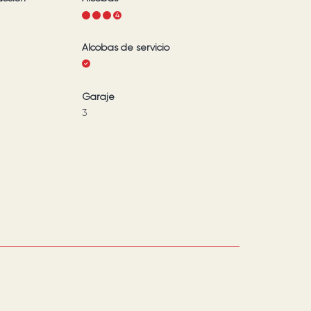
1
2
3
4
Alcobas de servicio
Garaje
3