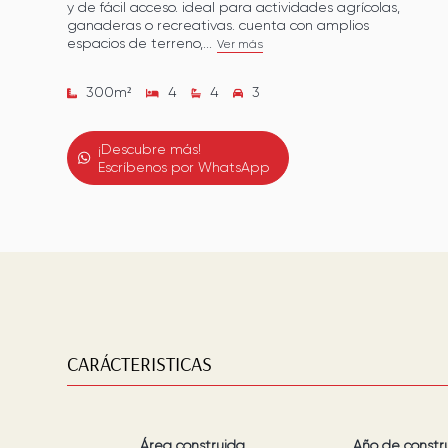
y de fácil acceso. ideal para actividades agrícolas,
ganaderas o recreativas. cuenta con amplios
espacios de terreno,...
Ver más
300
m²
4
4
3
¡Descubre más!
Escríbenos por WhatsApp
CARÁCTERISTICAS
Área construida
Año de constr