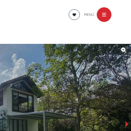
MENÚ
›