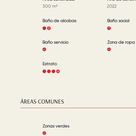
300
m²
2022
Baño de alcobas
Baño social
1
2
1
Baño servicio
Zona de ropa
Estrato
1
2
3
4
ÁREAS COMUNES
Zonas verdes