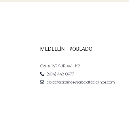
MEDELLÍN - POBLADO
Calle 16B SUR #41-162
(604) 448 0977
abadfaciolince@abadfaciolince.com