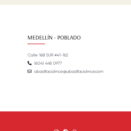
MEDELLÍN - POBLADO
Calle 16B SUR #41-162
(604) 448 0977
abadfaciolince@abadfaciolince.com