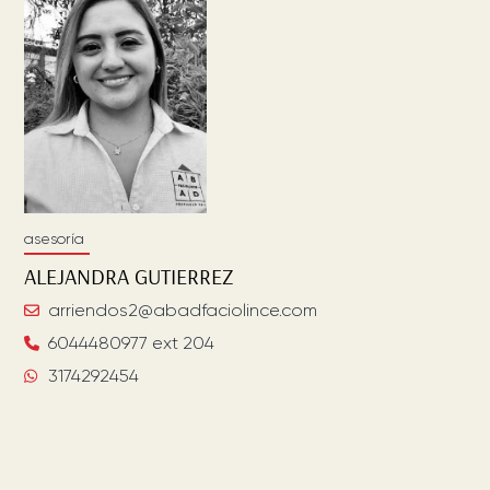
asesoría
ALEJANDRA
GUTIERREZ
arriendos2@abadfaciolince.com
6044480977 ext 204
3174292454