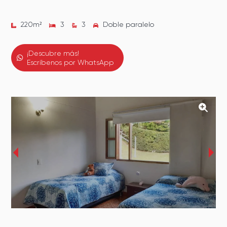
220
m²
3
3
Doble paralelo
¡Descubre más!
Escríbenos por WhatsApp
‹
›