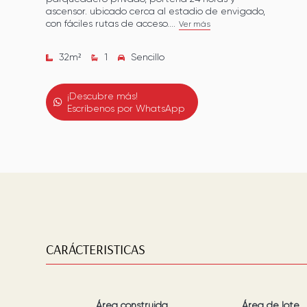
ascensor. ubicado cerca al estadio de envigado,
con fáciles rutas de acceso....
Ver más
32
m²
1
Sencillo
¡Descubre más!
Escríbenos por WhatsApp
CARÁCTERISTICAS
Área construida
Área de lote