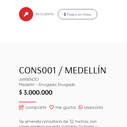
MI CUENTA
Pagos en línea
CONS001
/
MEDELLÍN
ARRIENDO
Medellín
-
Envigado
,
Envigado
$ 3.000.000
compartir
me gusta
asesoría
Se arrienda consultorio de 32 metros, con
parqueadero privado, portería 24 horas y