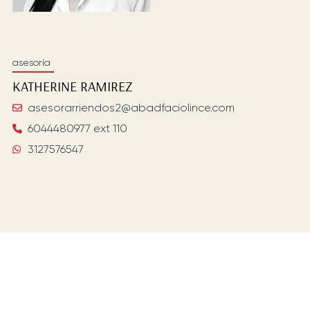
asesoría
KATHERINE
RAMIREZ
asesorarriendos2@abadfaciolince.com
6044480977 ext 110
3127576547