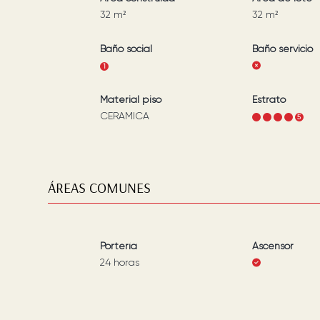
32
m²
32
m²
Baño social
Baño servicio
1
Material piso
Estrato
CERAMICA
1
2
3
4
5
ÁREAS COMUNES
Portería
Ascensor
24 horas