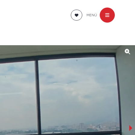
MENÚ
›