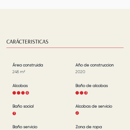
CARÁCTERISTICAS
Área construida
Año de construcción
248
m²
2020
Alcobas
Baño de alcobas
1
2
3
4
1
2
3
Baño social
Alcobas de servicio
1
Baño servicio
Zona de ropa