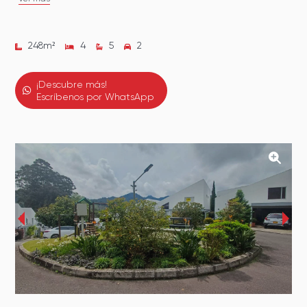
248
m²
4
5
2
¡Descubre más!
Escríbenos por WhatsApp
‹
›