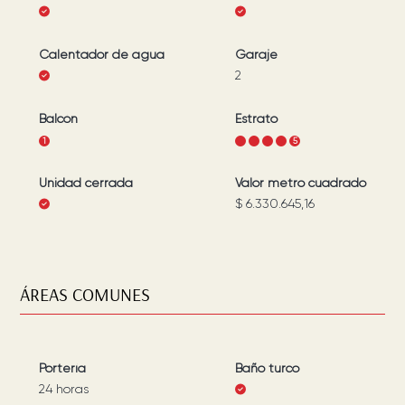
Calentador de agua
Garaje
2
Balcón
Estrato
1
1
2
3
4
5
Unidad cerrada
Valor metro cuadrado
$ 6.330.645,16
ÁREAS COMUNES
Portería
Baño turco
24 horas