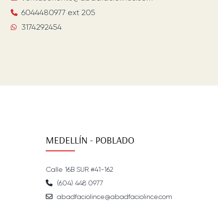
6044480977 ext 205
3174292454
MEDELLÍN - POBLADO
Calle 16B SUR #41-162
(604) 448 0977
abadfaciolince@abadfaciolince.com