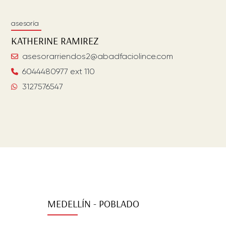
asesoría
KATHERINE
RAMIREZ
asesorarriendos2@abadfaciolince.com
6044480977 ext 110
3127576547
MEDELLÍN - POBLADO