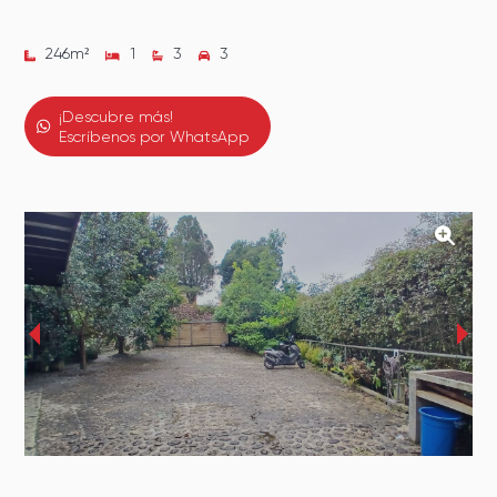
246
m²
1
3
3
¡Descubre más!
Escríbenos por WhatsApp
‹
›