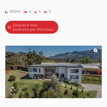
500
m²
6
9
3
¡Descubre más!
Escríbenos por WhatsApp
‹
›