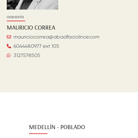
asesoría
MAURICIO
CORREA
mauriciocorrea@abadfaciolince.com
6044480977 ext 105
3127578505
MEDELLÍN - POBLADO