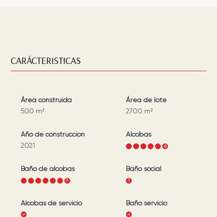
CARÁCTERISTICAS
Área construida
Área de lote
500
m²
2700
m²
Año de construcción
Alcobas
2021
1
2
3
4
5
6
Baño de alcobas
Baño social
1
2
3
4
5
6
7
1
Alcobas de servicio
Baño servicio