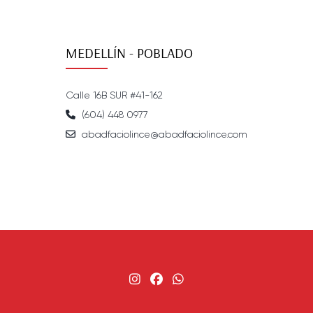
MEDELLÍN - POBLADO
Calle 16B SUR #41-162
(604) 448 0977
abadfaciolince@abadfaciolince.com