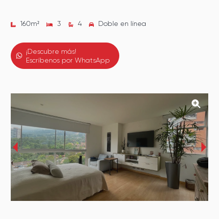
160
m²
3
4
Doble en línea
¡Descubre más!
Escríbenos por WhatsApp
‹
›