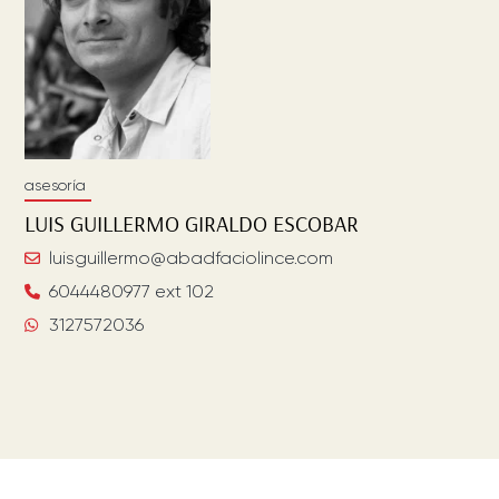
asesoría
LUIS GUILLERMO
GIRALDO ESCOBAR
luisguillermo@abadfaciolince.com
6044480977 ext 102
3127572036