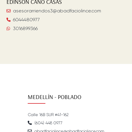
EDINSON
CANO CASAS
asesorarriendos3@abadfaciolince.com
6044480977
3016899366
MEDELLÍN - POBLADO
Calle 16B SUR #41-162
(604) 448 0977
abadfaciolince@abadfaciolince.com