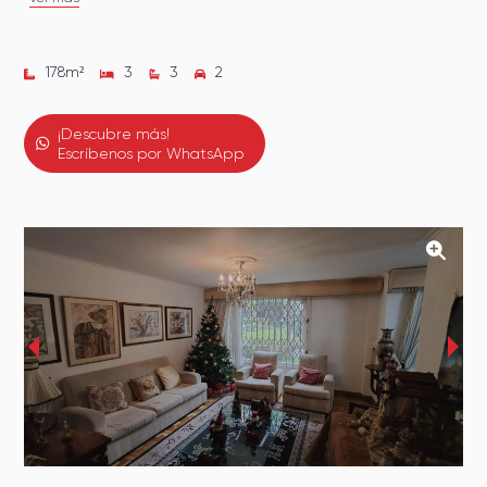
178
m²
3
3
2
¡Descubre más!
Escríbenos por WhatsApp
‹
›