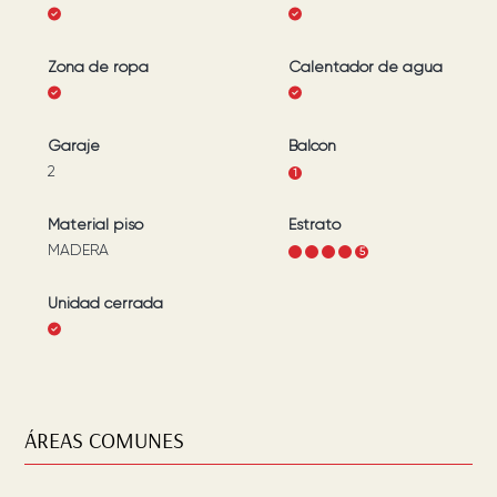
Zona de ropa
Calentador de agua
Garaje
Balcón
2
1
Material piso
Estrato
MADERA
1
2
3
4
5
Unidad cerrada
ÁREAS COMUNES