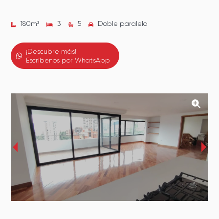
180
m²
3
5
Doble paralelo
¡Descubre más!
Escríbenos por WhatsApp
‹
›