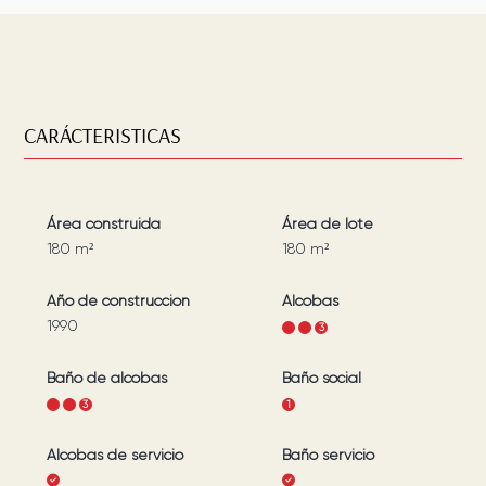
CARÁCTERISTICAS
Área construida
Área de lote
180
m²
180
m²
Año de construcción
Alcobas
1990
1
2
3
Baño de alcobas
Baño social
1
2
3
1
Alcobas de servicio
Baño servicio