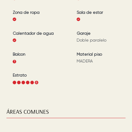
Zona de ropa
Sala de estar
Calentador de agua
Garaje
Doble paralelo
Balcón
Material piso
MADERA
1
Estrato
1
2
3
4
5
6
ÁREAS COMUNES