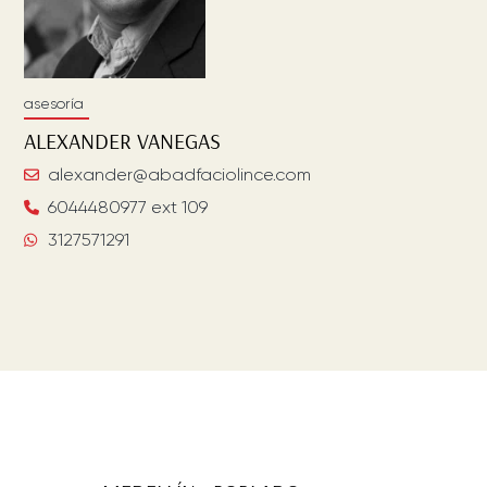
asesoría
ALEXANDER
VANEGAS
alexander@abadfaciolince.com
6044480977 ext 109
3127571291