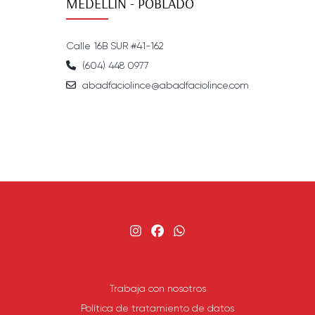
MEDELLÍN - POBLADO
Calle 16B SUR #41-162
(604) 448 0977
abadfaciolince@abadfaciolince.com
Trabaja con nosotros
Política de tratamiento de datos