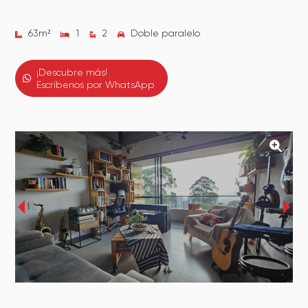
63
m²
1
2
Doble paralelo
¡Descubre más!
Escríbenos por WhatsApp
‹
›