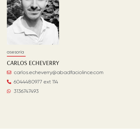
asesoría
CARLOS
ECHEVERRY
carlos.echeverry@abadfaciolince.com
6044480977 ext 114
3136747493