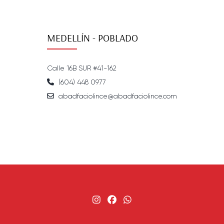
MEDELLÍN - POBLADO
Calle 16B SUR #41-162
(604) 448 0977
abadfaciolince@abadfaciolince.com