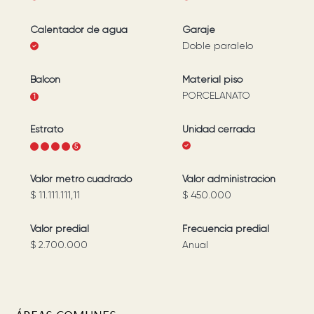
Calentador de agua
Garaje
Doble paralelo
Balcón
Material piso
PORCELANATO
1
Estrato
Unidad cerrada
1
2
3
4
5
Valor metro cuadrado
Valor administración
$ 11.111.111,11
$ 450.000
Valor predial
Frecuencia predial
$ 2.700.000
Anual