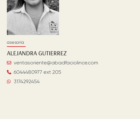
asesoría
ALEJANDRA
GUTIERREZ
ventasoriente@abadfaciolince.com
6044480977 ext 205
3174292454