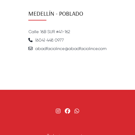
MEDELLÍN - POBLADO
Calle 16B SUR #41-162
(604) 448 0977
abadfaciolince@abadfaciolince.com