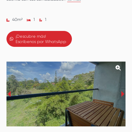
40
m²
1
1
¡Descubre más!
Escríbenos por WhatsApp
‹
›