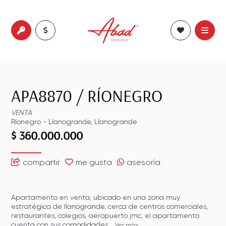
APA8870
/
RÍONEGRO
VENTA
Ríonegro
-
Llanogrande
,
Llanogrande
$ 360.000.000
compartir
me gusta
asesoría
Apartamento en venta, ubicado en una zona muy
estratégica de llanogrande, cerca de centros comerciales,
restaurantes, colegios, aeropuerto jmc, el apartamento
cuenta con sus comodidades...
Ver más