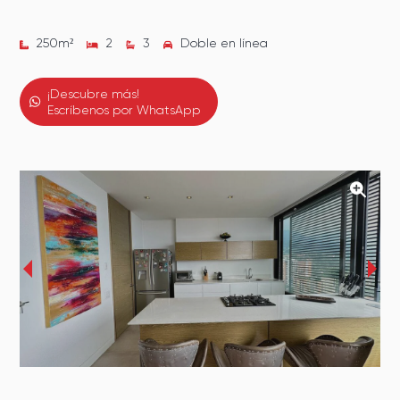
250
m²
2
3
Doble en línea
¡Descubre más!
Escríbenos por WhatsApp
‹
›