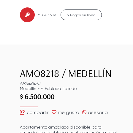
MI CUENTA
Pagos en línea
AMO8218
/
MEDELLÍN
ARRIENDO
Medellín
-
El Poblado
,
Lalinde
$ 6.500.000
compartir
me gusta
asesoría
Apartamento amoblado disponible para
arriendo en el poblado. cuenta con un área total