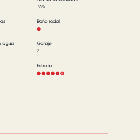
1996
bas
Baño social
1
e agua
Garaje
2
Estrato
1
2
3
4
5
6