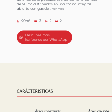
de 90 m², distribuidos en una cocina integral
abierta con gas de...
Ver más
90
m²
3
2
2
¡Descubre más!
Escríbenos por WhatsApp
CARÁCTERISTICAS
Área construida
Área de lote