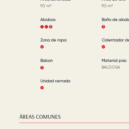
90
m²
90
m²
Alcobas
Baño de alco
1
2
3
1
Zona de ropa
Calentador d
Balcón
Material piso
BALDOSA
1
Unidad cerrada
ÁREAS COMUNES