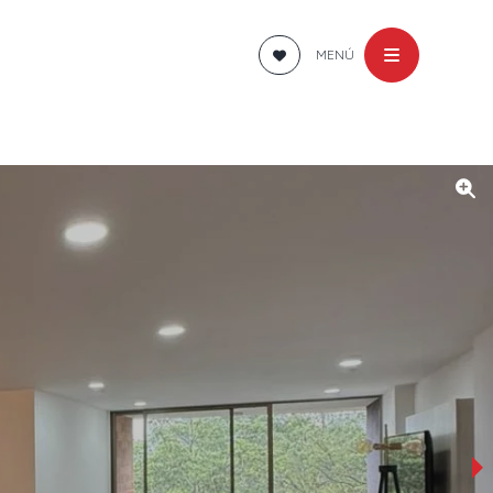
MENÚ
›