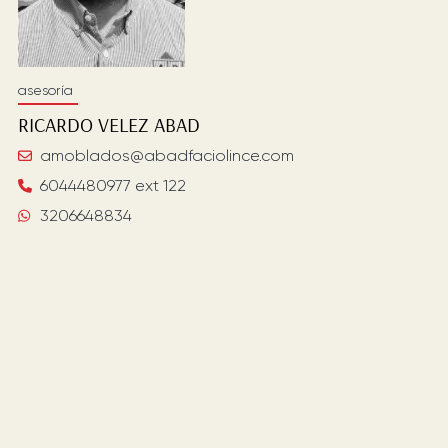
asesoría
RICARDO
VELEZ ABAD
amoblados@abadfaciolince.com
6044480977 ext 122
3206648834